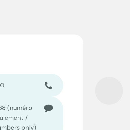
60
68 (numéro
ulement /
umbers only)