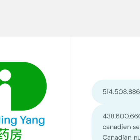
514.508.88
438.600.66
canadien se
Canadian n