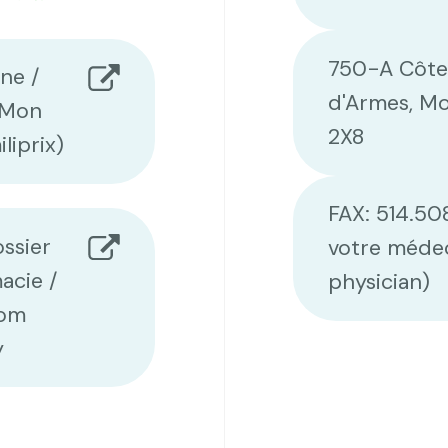
750-A Côte 
ne /
d'Armes, Mo
a Mon
2X8
liprix)
FAX: 514.50
ssier
votre médec
acie /
physician)
rom
y